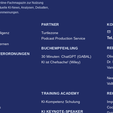
Online-Fachmagazin zur Nutzung
ktuelle KI-News, Analysen, Debatten,
tenmeinungen.
PARTNER
KO
lligenz
Turtlezone
Tel
Podcast Production Service
Lernen
RE
BUCHEMPFEHLUNG
 VERORDNUNGEN
Oli
30 Minuten: ChatGPT (GABAL)
Dr.
KI ist Chefsache!
(Wiley)
Van
New
Vol
TRAINING ACADEMY
RE
KI-Kompetenz Schulung
Imp
s
Coo
KI KEYNOTE-SPEAKER
Dat