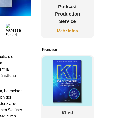
Podcast
Production
Service
Mehr Infos
-Promotion-
ots, sie
nd
n“ ja
Künstliche
m, betrachten
gen der
tenzial der
chen Sie über
KI ist
t-Minuten.