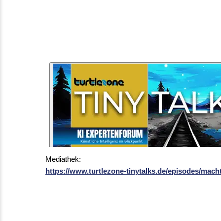
Mediathek:
https://www.turtlezone-tinytalks.de/episodes/mach