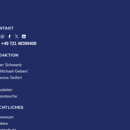
NTAKT
. +49 721 48399408
DAKTION
ver Schwartz
 Michael Gebert
essa Seifert
sletter
ltextsuche
CHTLICHES
ressum
kies
enschutz