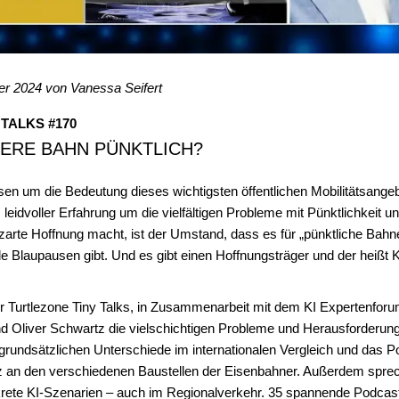
r 2024 von Vanessa Seifert
TALKS #170
SERE BAHN PÜNKTLICH?
en um die Bedeutung dieses wichtigsten öffentlichen Mobilitätsangeb
leidvoller Erfahrung um die vielfältigen Probleme mit Pünktlichkeit u
zarte Hoffnung macht, ist der Umstand, dass es für „pünktliche Bahne
le Blaupausen gibt. Und es gibt einen Hoffnungsträger und der heißt 
r Turtlezone Tiny Talks, in Zusammenarbeit mit dem KI Expertenforu
nd Oliver Schwartz die vielschichtigen Probleme und Herausforderun
rundsätzlichen Unterschiede im internationalen Vergleich und das Po
enz an den verschiedenen Baustellen der Eisenbahner. Außerdem spre
nkrete KI-Szenarien – auch im Regionalverkehr. 35 spannende Podcas