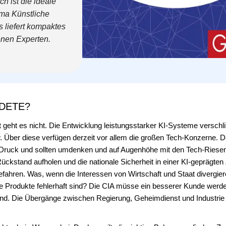
ch ist die ideale
hema Künstliche
 liefert kompaktes
nen Experten.
DETE?
ft geht es nicht. Die Entwicklung leistungsstarker KI-Systeme versch
ber diese verfügen derzeit vor allem die großen Tech-Konzerne. De
er Druck und sollten umdenken und auf Augenhöhe mit den Tech-Riese
ckstand aufholen und die nationale Sicherheit in einer KI-geprägten
Gefahren. Was, wenn die Interessen von Wirtschaft und Staat divergi
e Produkte fehlerhaft sind? Die CIA müsse ein besserer Kunde werden
and. Die Übergänge zwischen Regierung, Geheimdienst und Industr