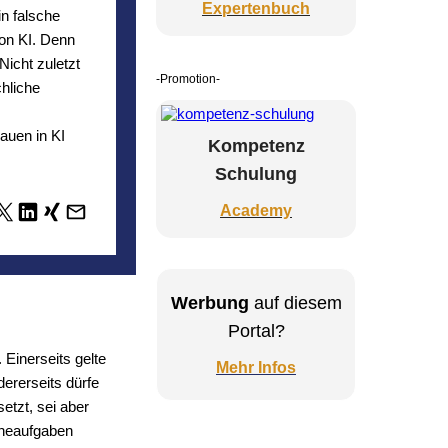
Expertenbuch
in falsche
von KI. Denn
Nicht zuletzt
-Promotion-
hliche
auen in KI
Kompetenz
Schulung
Academy
Werbung
auf diesem
Portal?
Einerseits gelte
Mehr Infos
dererseits dürfe
etzt, sei aber
ineaufgaben