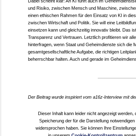
Dabei scheint klar: An KI führt auch im Geheimdienstse
und Risiko, zwischen Mensch und Maschine, zwischen Pr
einen ethischen Rahmen für den Einsatz von KI in dies
zwischen Wirtschaft und Politik. Sie will eine Leitbil
einsetzen kann und gleichzeitig innovativ bleibt. Das i
Transparenz und Vertrauen. Letztlich profitieren wir a
hinterfragen, wenn Staat und Geheimdienste sich die 
gesamtgesellschaftliche Aufgabe, die richtigen Leitpl
beherrschbar halten. Auch und gerade im Geheimdiens
Der Beitrag wurde inspiriert vom a16z-Interview mit 
Dieser Inhalt kann leider nicht angezeigt werden, 
Speicherung der für die Darstellung notwendigen
widersprochen haben. Sie können Ihre Einstellunge
in unserem
Cookie-Kontrollzentrum
anpas