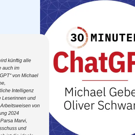
ird künftig alle
e auch im
tGPT“ von Michael
he,
iche Intelligenz
e Leserinnen und
 Arbeitsweisen von
rung 2024
n Parsa Marvi,
usschuss und