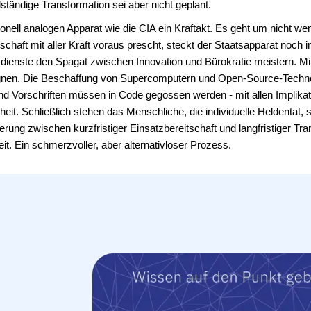
ständige Transformation sei aber nicht geplant.
ionell analogen Apparat wie die CIA ein Kraftakt. Es geht um nicht wen
chaft mit aller Kraft voraus prescht, steckt der Staatsapparat noch i
enste den Spagat zwischen Innovation und Bürokratie meistern. Mi
gnen. Die Beschaffung von Supercomputern und Open-Source-Technol
und Vorschriften müssen in Code gegossen werden - mit allen Implika
eit. Schließlich stehen das Menschliche, die individuelle Heldentat, s
ung zwischen kurzfristiger Einsatzbereitschaft und langfristiger Tra
t. Ein schmerzvoller, aber alternativloser Prozess.