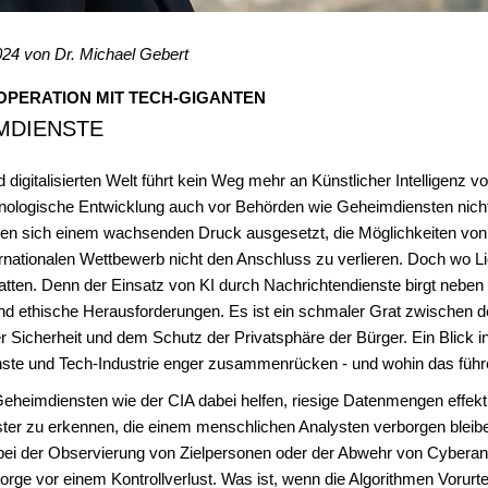
2024 von
Dr. Michael Gebert
OOPERATION MIT TECH-GIGANTEN
IMDIENSTE
digitalisierten Welt führt kein Weg mehr an Künstlicher Intelligenz vo
hnologische Entwicklung auch vor Behörden wie Geheimdiensten nicht
hen sich einem wachsenden Druck ausgesetzt, die Möglichkeiten von 
rnationalen Wettbewerb nicht den Anschluss zu verlieren. Doch wo Lich
atten. Denn der Einsatz von KI durch Nachrichtendienste birgt nebe
nd ethische Herausforderungen. Es ist ein schmaler Grat zwischen d
er Sicherheit und dem Schutz der Privatsphäre der Bürger. Ein Blick i
nste und Tech-Industrie enger zusammenrücken - und wohin das führ
heimdiensten wie der CIA dabei helfen, riesige Datenmengen effekt
er zu erkennen, die einem menschlichen Analysten verborgen bleibe
 bei der Observierung von Zielpersonen oder der Abwehr von Cyberan
orge vor einem Kontrollverlust. Was ist, wenn die Algorithmen Vorurte