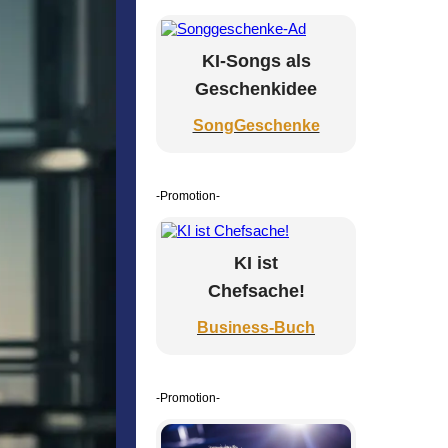
KI-Songs als
Geschenkidee
SongGeschenke
-Promotion-
KI ist
Chefsache!
Business-Buch
-Promotion-