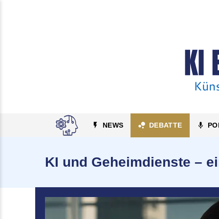
NEWS
DEBATTE
PO
KI und Geheimdienste – e