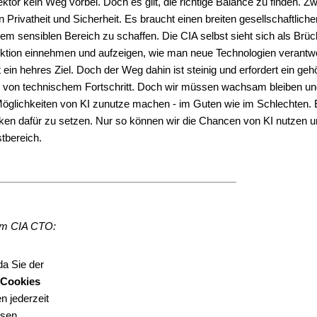
ktor kein Weg vorbei. Doch es gilt, die richtige Balance zu finden. 
ivatheit und Sicherheit. Es braucht einen breiten gesellschaftliche
em sensiblen Bereich zu schaffen. Die CIA selbst sieht sich als Brü
dfunktion einnehmen und aufzeigen, wie man neue Technologien verantw
st ein hehres Ziel. Doch der Weg dahin ist steinig und erfordert ein g
lle von technischem Fortschritt. Doch wir müssen wachsam bleiben und
Möglichkeiten von KI zunutze machen - im Guten wie im Schlechten. E
anken dafür zu setzen. Nur so können wir die Chancen von KI nutzen u
tbereich.
dem CIA CTO:
da Sie der
Cookies
n jederzeit
sen.