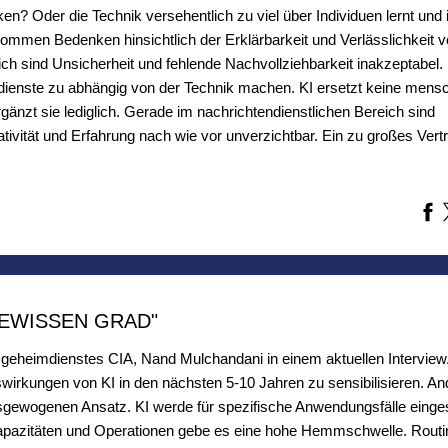
en? Oder die Technik versehentlich zu viel über Individuen lernt und 
ommen Bedenken hinsichtlich der Erklärbarkeit und Verlässlichkeit 
h sind Unsicherheit und fehlende Nachvollziehbarkeit inakzeptabel. 
ienste zu abhängig von der Technik machen. KI ersetzt keine mensc
rgänzt sie lediglich. Gerade im nachrichtendienstlichen Bereich sind
tivität und Erfahrung nach wie vor unverzichtbar. Ein zu großes Vertr
GEWISSEN GRAD"
heimdienstes CIA, Nand Mulchandani in einem aktuellen Interview. 
uswirkungen von KI in den nächsten 5-10 Jahren zu sensibilisieren. An
sgewogenen Ansatz. KI werde für spezifische Anwendungsfälle einges
ngskapazitäten und Operationen gebe es eine hohe Hemmschwelle. Rout