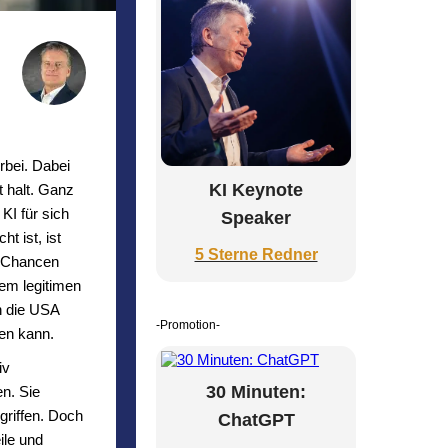
rbei. Dabei
KI Keynote
 halt. Ganz
KI für sich
Speaker
t ist, ist
5 Sterne Redner
n Chancen
em legitimen
n die USA
-Promotion-
en kann.
iv
30 Minuten:
n. Sie
griffen. Doch
ChatGPT
ile und