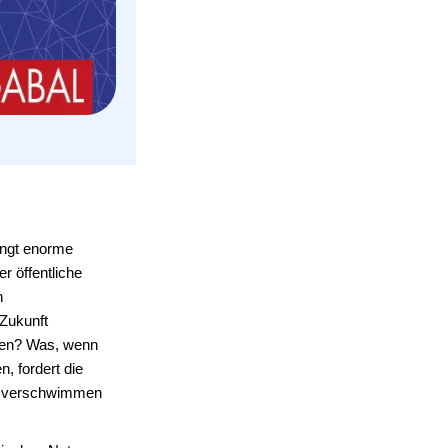
lingt enorme
r öffentliche
n
 Zukunft
eren? Was, wenn
, fordert die
ie verschwimmen