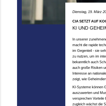
Dienstag, 19. März 
CIA SETZT AUF K
KI UND GEHE
In unserer zunehmend 
macht die rapide tec
im Gegenteil - sie se
zu nutzen, um im inte
bekanntlich auch Sch
auch große Risiken u
Interesse an national
zeigt, wie Geheimdie
KI-Systeme können Ge
auszuwerten und Must
versprechen Vorteile
zugleich wächst die S