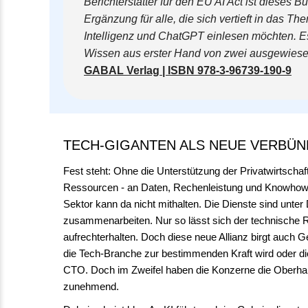
Berichterstatter für den EU AI Act ist dieses Bu
Ergänzung für alle, die sich vertieft in das T
Intelligenz und ChatGPT einlesen möchten. Es
Wissen aus erster Hand von zwei ausgewiese
GABAL Verlag | ISBN 978-3-96739-190-9
TECH-GIGANTEN ALS NEUE VERBÜN
Fest steht: Ohne die Unterstützung der Privatwirtscha
Ressourcen - an Daten, Rechenleistung und Knowhow. Ü
Sektor kann da nicht mithalten. Die Dienste sind unt
zusammenarbeiten. Nur so lässt sich der technische Rü
aufrechterhalten. Doch diese neue Allianz birgt auch 
die Tech-Branche zur bestimmenden Kraft wird oder di
CTO. Doch im Zweifel haben die Konzerne die Oberh
zunehmend.