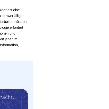
iger als eine
n schwerfälligen
tarbeiter müssen
ogie erfordert
tionen und
eit jeher im
nsformation,