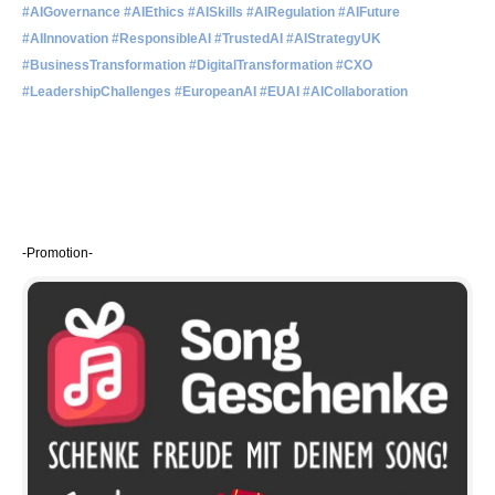
#AIGovernance #AIEthics #AISkills #AIRegulation #AIFuture
#AIInnovation #ResponsibleAI #TrustedAI #AIStrategyUK
#BusinessTransformation #DigitalTransformation #CXO
#LeadershipChallenges #EuropeanAI #EUAI #AICollaboration
-Promotion-