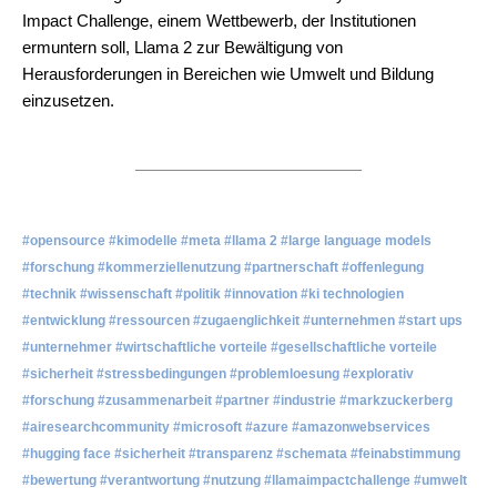
Impact Challenge, einem Wettbewerb, der Institutionen
ermuntern soll, Llama 2 zur Bewältigung von
Herausforderungen in Bereichen wie Umwelt und Bildung
einzusetzen.
#opensource #kimodelle #meta #llama 2 #large language models
#forschung #kommerziellenutzung #partnerschaft #offenlegung
#technik #wissenschaft #politik #innovation #ki technologien
#entwicklung #ressourcen #zugaenglichkeit #unternehmen #start ups
#unternehmer #wirtschaftliche vorteile #gesellschaftliche vorteile
#sicherheit #stressbedingungen #problemloesung #explorativ
#forschung #zusammenarbeit #partner #industrie #markzuckerberg
#airesearchcommunity #microsoft #azure #amazonwebservices
#hugging face #sicherheit #transparenz #schemata #feinabstimmung
#bewertung #verantwortung #nutzung #llamaimpactchallenge #umwelt