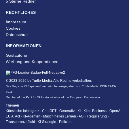
5 Sterne Redner
RECHTLICHES
Impressum
Cookies
Datenschutz
INFORMATIONEN
Gastautoren
Werbung und Kooperationen
© 2023-2026 by
Turtle-Media
. Alle Rechte vorbehalten.
Das Magazin KI Expertenforum wird herausgegeben von Turtle-Media. ISSN 2943-
8918.
Member of the Pact for Skills. An initiative of the European Commission.
Themen
Künstliche Intelligenz · ChatGPT · Generative KI · KI im Business · OpenAI ·
EU AI Act · KI-Agenten · Maschinelles Lernen
· AGI · Regulierung ·
Transparenzpflicht · KI-Strategie · Policies