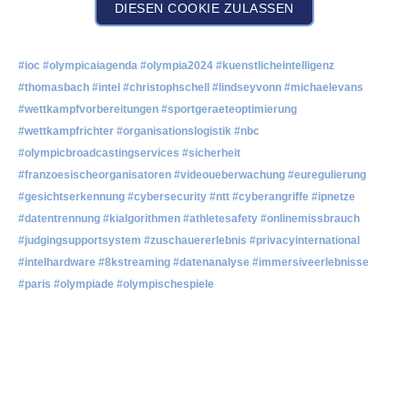
DIESEN COOKIE ZULASSEN
#ioc #olympicaiagenda #olympia2024 #kuenstlicheintelligenz
#thomasbach #intel #christophschell #lindseyvonn #michaelevans
#wettkampfvorbereitungen #sportgeraeteoptimierung
#wettkampfrichter #organisationslogistik #nbc
#olympicbroadcastingservices #sicherheit
#franzoesischeorganisatoren #videoueberwachung #euregulierung
#gesichtserkennung #cybersecurity #ntt #cyberangriffe #ipnetze
#datentrennung #kialgorithmen #athletesafety #onlinemissbrauch
#judgingsupportsystem #zuschauererlebnis #privacyinternational
#intelhardware #8kstreaming #datenanalyse #immersiveerlebnisse
#paris #olympiade #olympischespiele