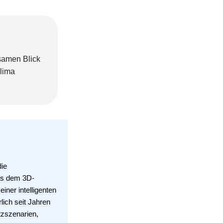
samen Blick
lima
die
aus dem 3D-
iner intelligenten
lich seit Jahren
tzszenarien,