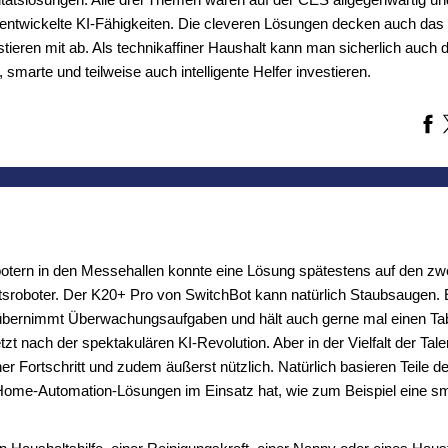
rentwickelte KI-Fähigkeiten. Die cleveren Lösungen decken auch das
tieren mit ab. Als technikaffiner Haushalt kann man sicherlich auch 
e, smarte und teilweise auch intelligente Helfer investieren.
botern in den Messehallen konnte eine Lösung spätestens auf den zwe
tsroboter. Der K20+ Pro von SwitchBot kann natürlich Staubsaugen. Er
r übernimmt Überwachungsaufgaben und hält auch gerne mal einen T
tzt nach der spektakulären KI-Revolution. Aber in der Vielfalt der Ta
cher Fortschritt und zudem äußerst nützlich. Natürlich basieren Teile de
Home-Automation-Lösungen im Einsatz hat, wie zum Beispiel eine s