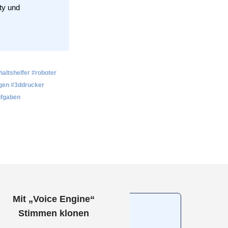
altshelfer #roboter
ngen #3ddrucker
ufgaben
Mit „Voice Engine“
Stimmen klonen