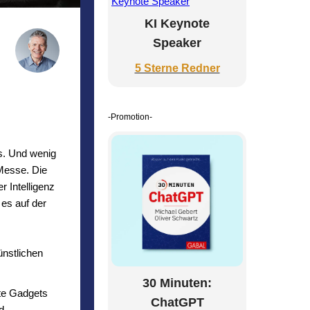
KI Keynote
Speaker
5 Sterne Redner
-Promotion-
s. Und wenig
 Messe. Die
 Intelligenz
 es auf der
ünstlichen
30 Minuten:
te Gadgets
ChatGPT
d