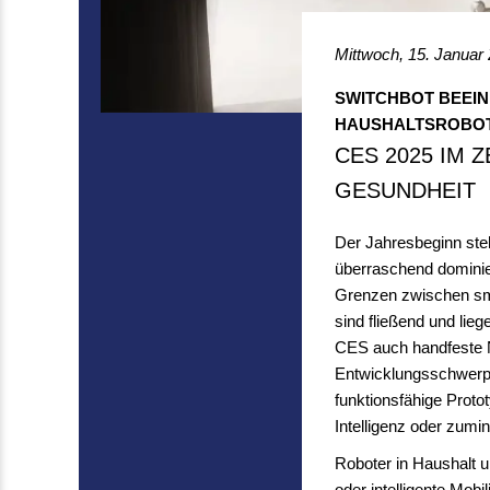
Mittwoch, 15. Januar
SWITCHBOT BEEIN
HAUSHALTSROBO
CES 2025 IM 
GESUNDHEIT
Der Jahresbeginn ste
überraschend dominier
Grenzen zwischen smar
sind fließend und lie
CES auch handfeste Ne
Entwicklungsschwerpu
funktionsfähige Proto
Intelligenz oder zumi
Roboter in Haushalt 
oder intelligente Mob