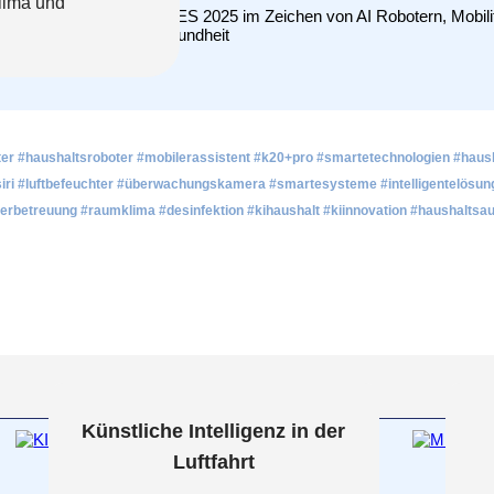
klima und
oter #haushaltsroboter #mobilerassistent #k20+pro #smartetechnologien #haush
 #siri #luftbefeuchter #überwachungskamera #smartesysteme #intelligentelösu
ierbetreuung #raumklima #desinfektion #kihaushalt #kiinnovation #haushaltsa
Künstliche Intelligenz in der
Luftfahrt