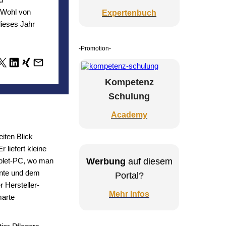
 Wohl von
Expertenbuch
dieses Jahr
-Promotion-
Kompetenz
Schulung
Academy
iten Blick
 liefert kleine
ablet-PC, wo man
Werbung
auf diesem
lente und dem
Portal?
r Hersteller-
Mehr Infos
marte