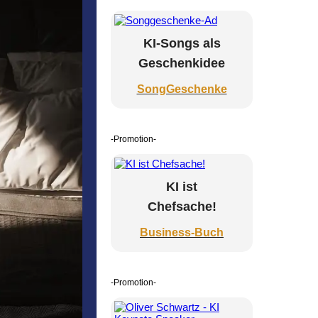
KI-Songs als
Geschenkidee
SongGeschenke
-Promotion-
KI ist
Chefsache!
Business-Buch
-Promotion-