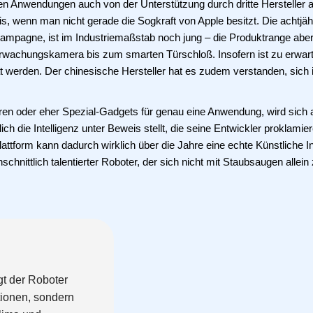
den Anwendungen auch von der Unterstützung durch dritte Hersteller 
 wenn man nicht gerade die Sogkraft von Apple besitzt. Die achtjäh
mpagne, ist im Industriemaßstab noch jung – die Produktrange aber 
rwachungskamera bis zum smarten Türschloß. Insofern ist zu erwart
ät werden. Der chinesische Hersteller hat es zudem verstanden, sich 
eren oder eher Spezial-Gadgets für genau eine Anwendung, wird sich
h die Intelligenz unter Beweis stellt, die seine Entwickler proklamie
attform kann dadurch wirklich über die Jahre eine echte Künstliche In
hnittlich talentierter Roboter, der sich nicht mit Staubsaugen allein 
gt der Roboter
tionen, sondern