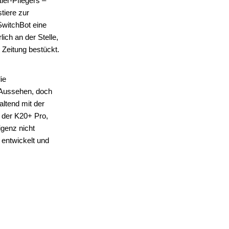
ier-Pflegers –
tiere zur
SwitchBot eine
ich an der Stelle,
 Zeitung bestückt.
ie
 Aussehen, doch
altend mit der
e der K20+ Pro,
igenz nicht
 entwickelt und