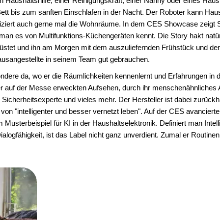
Haushaltshilfe, einer Reinigungskraft, einer Nanny oder eines Haust
t bis zum sanften Einschlafen in der Nacht. Der Roboter kann Haus
fiziert auch gerne mal die Wohnräume. In dem CES Showcase zeigt 
man es von Multifunktions-Küchengeräten kennt. Die Story hakt natürl
üstet und ihn am Morgen mit dem auszuliefernden Frühstück und der
ausangestellte in seinem Team gut gebrauchen.
ondere da, wo er die Räumlichkeiten kennenlernt und Erfahrungen in d
ter auf der Messe erweckten Aufsehen, durch ihr menschenähnliches
in Sicherheitsexperte und vieles mehr. Der Hersteller ist dabei zurückh
 von "intelligenter und besser vernetzt leben". Auf der CES avanciert
 Musterbeispiel für KI in der Haushaltselektronik. Definiert man Intell
logfähigkeit, ist das Label nicht ganz unverdient. Zumal er Routinen