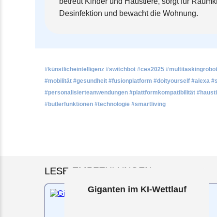
betreut Kinder und Haustiere, sorgt für Raum
Desinfektion und bewacht die Wohnung.
#künstlicheintelligenz #switchbot #ces2025 #multitaskingrob
#mobilität #gesundheit #fusionplatform #doityourself #alexa
#personalisierteanwendungen #plattformkompatibilität #haust
#butlerfunktionen #technologie #smartliving
LESE-EMPFEHLUNGEN
Giganten im KI-Wettlauf