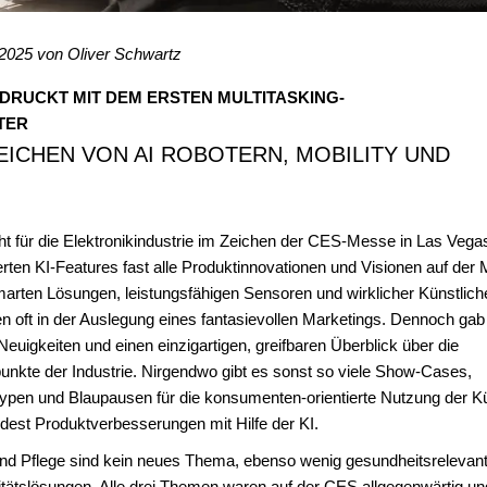
 2025 von
Oliver Schwartz
DRUCKT MIT DEM ERSTEN MULTITASKING-
TER
ZEICHEN VON AI ROBOTERN, MOBILITY UND
ht für die Elektronikindustrie im Zeichen der CES-Messe in Las Vega
ten KI-Features fast alle Produktinnovationen und Visionen auf der
ten Lösungen, leistungsfähigen Sensoren und wirklicher Künstlicher
gen oft in der Auslegung eines fantasievollen Marketings. Dennoch gab
uigkeiten und einen einzigartigen, greifbaren Überblick über die
nkte der Industrie. Nirgendwo gibt es sonst so viele Show-Cases,
typen und Blaupausen für die konsumenten-orientierte Nutzung der K
ndest Produktverbesserungen mit Hilfe der KI.
und Pflege sind kein neues Thema, ebenso wenig gesundheitsrelevan
ilitätslösungen. Alle drei Themen waren auf der CES allgegenwärtig un