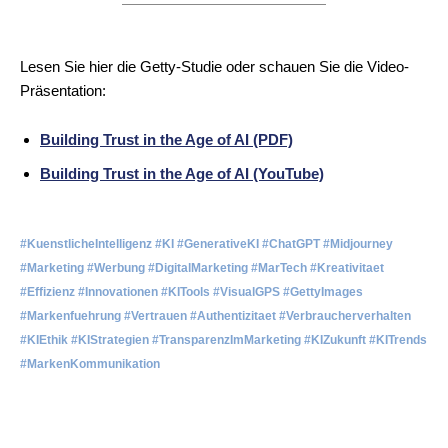
Lesen Sie hier die Getty-Studie oder schauen Sie die Video-
Präsentation:
Building Trust in the Age of AI (PDF)
Building Trust in the Age of AI (YouTube)
#KuenstlicheIntelligenz #KI #GenerativeKI #ChatGPT #Midjourney
#Marketing #Werbung #DigitalMarketing #MarTech #Kreativitaet
#Effizienz #Innovationen #KITools #VisualGPS #GettyImages
#Markenfuehrung #Vertrauen #Authentizitaet #Verbraucherverhalten
#KIEthik #KIStrategien #TransparenzImMarketing #KIZukunft #KITrends
#MarkenKommunikation