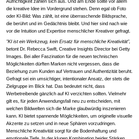
Aufrichtigkeit zahlen sich aus. Und am Ende sollte vor allem
die kreative Idee im Vordergrund stehen. Denn egal ob Foto
oder KI-Bild: Was zählt, ist eine überraschende Bildsprache,
die berührt und im Gedächtnis bleibt. Und hier sind nach wie
vor die Intuition und Expertise menschlicher Kreativer gefragt.
"KI ist ein Werkzeug, kein Ersatz für menschliche Kreativität",
betont Dr. Rebecca Swift, Creative Insights Director bei Getty
Images. Bei aller Faszination für die neuen technischen
Möglichkeiten dürften Marken nicht vergessen, dass die
Beziehung zum Kunden auf Vertrauen und Authentizität beruht.
Gefragt sei ein umsichtiger, intentionaler Ansatz, der stets die
Zielgruppe im Blick hat. Das bedeutet nicht, dass
Werbetreibende gänzlich auf KI verzichten sollten. Vielmehr
gilt es, für jeden Anwendungsfall neu zu entscheiden, mit
welchen Bildwelten sich die Marke glaubwürdig inszenieren
kann. KI bietet spannende Möglichkeiten, um originelle visuelle
Akzente zu setzen und in neue Sphären vorzudringen.
Menschliche Kreativität sorgt für die Bodenhaftung und
emotionale Tiefe. In der klugen Kombination beider Stärken