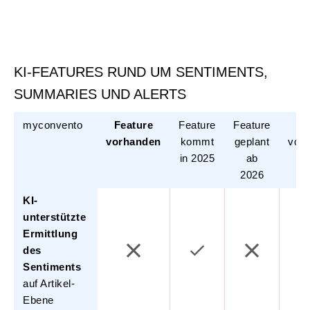
KI-FEATURES RUND UM SENTIMENTS,
SUMMARIES UND ALERTS
myconvento
Feature
Feature
Feature
N
vorhanden
kommt
geplant
vor
in 2025
ab
o
2026
ge
KI-
unterstützte
Ermittlung
des
Sentiments
auf Artikel-
Ebene