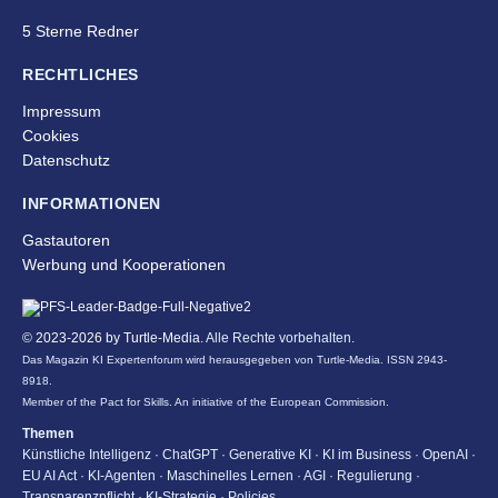
5 Sterne Redner
RECHTLICHES
Impressum
Cookies
Datenschutz
INFORMATIONEN
Gastautoren
Werbung und Kooperationen
© 2023-2026 by
Turtle-Media
. Alle Rechte vorbehalten.
Das Magazin KI Expertenforum wird herausgegeben von Turtle-Media. ISSN 2943-
8918.
Member of the Pact for Skills. An initiative of the European Commission.
Themen
Künstliche Intelligenz · ChatGPT · Generative KI · KI im Business · OpenAI ·
EU AI Act · KI-Agenten · Maschinelles Lernen
· AGI · Regulierung ·
Transparenzpflicht · KI-Strategie · Policies