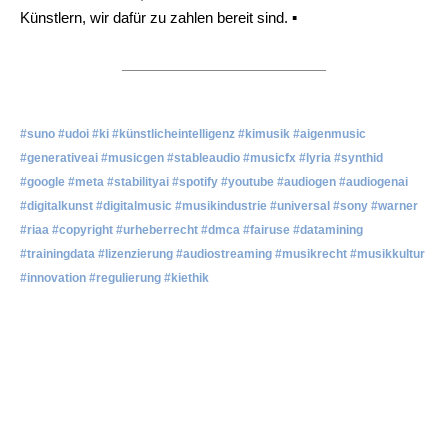
Künstlern, wir dafür zu zahlen bereit sind. ▪
#suno #udoi #ki #künstlicheintelligenz #kimusik #aigenmusic
#generativeai #musicgen #stableaudio #musicfx #lyria #synthid
#google #meta #stabilityai #spotify #youtube #audiogen #audiogenai
#digitalkunst #digitalmusic #musikindustrie #universal #sony #warner
#riaa #copyright #urheberrecht #dmca #fairuse #datamining
#trainingdata #lizenzierung #audiostreaming #musikrecht #musikkultur
#innovation #regulierung #kiethik