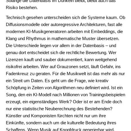
Solange die Datenbasis im Dunkeln bleibt, bleibt auch das
Risiko bestehen.
Technisch gesehen unterscheiden sich die Systeme kaum. Ob
Diffusionsmodelle oder autoregressive Architekturen, fast alle
modernen KI-Musikgeneratoren arbeiten mit Embeddings, die
Klang und Rhythmus in mathematische Muster übersetzen.
Die Unterschiede liegen vor allem in der Datenbasis – und
genau dort entscheidet sich die rechtliche Bewertung. Wer
Lizenzen kauft und sauber dokumentiert, kann weitgehend
risikofrei arbeiten. Wer auf Grauzonen setzt, läuft Gefahr, ins
Fadenkreuz zu geraten. Für die Musikwelt ist das mehr als nur
ein Streit um Daten. Es geht um die Frage, wie kreativ
Schöpfung in Zeiten von Algorithmen neu definiert wird. Ist ein
Song, den ein KI-Modell nach Millionen von Trainingsbeispielen
erzeugt, ein eigenständiges Werk? Oder ist er am Ende doch
nur eine statistische Neuberechnung des Bestehenden?
Künstler und Komponisten fürchten nicht nur um ihre
Einkünfte, sondern auch um die kulturelle Bedeutung ihres
Schaffens. Wenn Musik auf Knopfdruck generierbar wird,