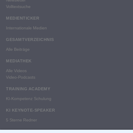
Volltextsuche
MEDIENTICKER
Internationale Medien
GESAMTVERZEICHNIS
Alle Beiträge
MEDIATHEK
Alle Videos
Video-Podcasts
TRAINING ACADEMY
KI-Kompetenz Schulung
KI KEYNOTE-SPEAKER
5 Sterne Redner
RECHTLICHES