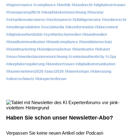
#kigovernance #compliance #kiethik #kiundrecht #digitalevertrauen
#transparenzpflicht #deepfakekennzeichnung #kiavatar
#virtuellemoderatoren #texttospeech #kibildgenerator #medienrecht
#medienproduktion #socialmedia #desinformation #fakecontent
#digitaleauthentizität #synthetischemedien #kiundmedien
#kiundkommunikation #kiundcompliance #kiunddatenschutz
#kiundmarketing #kiundjournalismus #kiundsatire #kikunst
#maschinenlesbarekennzeichnung #contentauthenticity #c2pa
#deepfakeregulierung #kiundvertrauen #digitalkommunikation
#kiunternehmen2026 #aiact2026 #kiworkshops #kiberatung
#oliverschwartz #kiexpertenforum
Haben Sie schon unser Newsletter-Abo?
Verpassen Sie keine neuen Artikel oder Podcast-