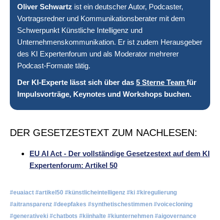
Oliver Schwartz
ist ein deutscher Autor, Podcaster,
Vortragsredner und Kommunikationsberater mit dem
Schwerpunkt Künstliche Intelligenz und
Unternehmenskommunikation. Er ist zudem Herausgeber
des KI Expertenforum und als Moderator mehrerer
Podcast-Formate tätig.
Der KI-Experte lässt sich über das
5 Sterne Team
für
Impulsvorträge, Keynotes und Workshops buchen.
DER GESETZESTEXT ZUM NACHLESEN:
EU AI Act - Der vollständige Gesetzestext auf dem KI
Expertenforum: Artikel 50
#euaiact #artikel50 #künstlicheintelligenz #ki #kiregulierung
#aitransparenz #deepfakes #synthetischestimmen #voicecloning
#generativeki #chatbots #kiinhalte #kiunternehmen #aigovernance