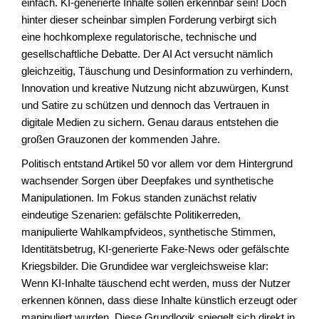
einfach. KI-generierte Inhalte sollen erkennbar sein! Doch
hinter dieser scheinbar simplen Forderung verbirgt sich
eine hochkomplexe regulatorische, technische und
gesellschaftliche Debatte. Der AI Act versucht nämlich
gleichzeitig, Täuschung und Desinformation zu verhindern,
Innovation und kreative Nutzung nicht abzuwürgen, Kunst
und Satire zu schützen und dennoch das Vertrauen in
digitale Medien zu sichern. Genau daraus entstehen die
großen Grauzonen der kommenden Jahre.
Politisch entstand Artikel 50 vor allem vor dem Hintergrund
wachsender Sorgen über Deepfakes und synthetische
Manipulationen. Im Fokus standen zunächst relativ
eindeutige Szenarien: gefälschte Politikerreden,
manipulierte Wahlkampfvideos, synthetische Stimmen,
Identitätsbetrug, KI-generierte Fake-News oder gefälschte
Kriegsbilder. Die Grundidee war vergleichsweise klar:
Wenn KI-Inhalte täuschend echt werden, muss der Nutzer
erkennen können, dass diese Inhalte künstlich erzeugt oder
manipuliert wurden. Diese Grundlogik spiegelt sich direkt in