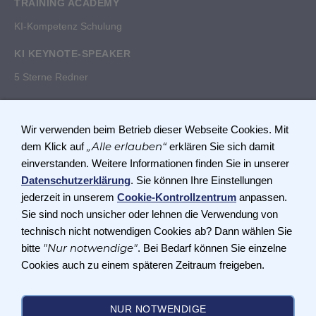
TRAINING ACADEMY
KI-Kompetenz Schulung
KI KEYNOTE-SPEAKER
5 Sterne Redner
RECHTLICHES
Impressum
Wir verwenden beim Betrieb dieser Webseite Cookies. Mit
Cookies
„Alle erlauben“
dem Klick auf
erklären Sie sich damit
Datenschutz
einverstanden. Weitere Informationen finden Sie in unserer
Datenschutzerklärung
. Sie können Ihre Einstellungen
INFORMATIONEN
jederzeit in unserem
Cookie-Kontrollzentrum
anpassen.
Gastautoren
Sie sind noch unsicher oder lehnen die Verwendung von
Werbung und Kooperationen
technisch nicht notwendigen Cookies ab? Dann wählen Sie
"Nur notwendige"
bitte
. Bei Bedarf können Sie einzelne
Cookies auch zu einem späteren Zeitraum freigeben.
© 2023-2026 by
Turtle-Media
. Alle Rechte vorbehalten.
Das Magazin KI Expertenforum wird herausgegeben von Turtle-Media. ISSN 2943-
8918.
NUR NOTWENDIGE
Member of the Pact for Skills. An initiative of the European Commission.