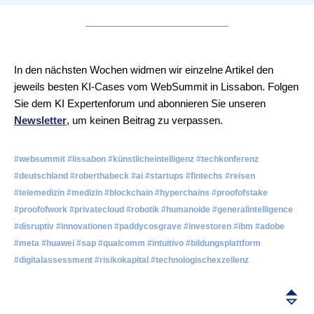
In den nächsten Wochen widmen wir einzelne Artikel den
jeweils besten KI-Cases vom WebSummit in Lissabon. Folgen
Sie dem KI Expertenforum und abonnieren Sie unseren
Newsletter
, um keinen Beitrag zu verpassen.
#websummit #lissabon #künstlicheintelligenz #techkonferenz
#deutschland #roberthabeck #ai #startups #fintechs #reisen
#telemedizin #medizin #blockchain #hyperchains #proofofstake
#proofofwork #privatecloud #robotik #humanoide #generalintelligence
#disruptiv #innovationen #paddycosgrave #investoren #ibm #adobe
#meta #huawei #sap #qualcomm #intuitivo #bildungsplattform
#digitalassessment #risikokapital #technologischexzellenz