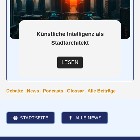
Künstliche Intelligenz als
Stadtarchitekt
LESEN
Debatte
|
News
|
Podcasts
|
Glossar
|
Alle Beiträge
STARTSEITE
ALLE NEWS